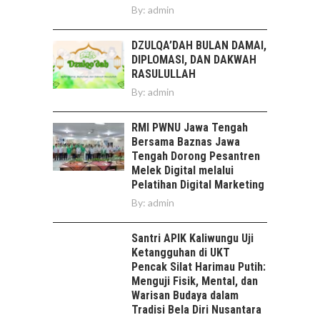
By:
admin
DZULQA’DAH BULAN DAMAI,
DIPLOMASI, DAN DAKWAH
RASULULLAH
By:
admin
RMI PWNU Jawa Tengah
Bersama Baznas Jawa
Tengah Dorong Pesantren
Melek Digital melalui
Pelatihan Digital Marketing
By:
admin
Santri APIK Kaliwungu Uji
Ketangguhan di UKT
Pencak Silat Harimau Putih:
Menguji Fisik, Mental, dan
Warisan Budaya dalam
Tradisi Bela Diri Nusantara