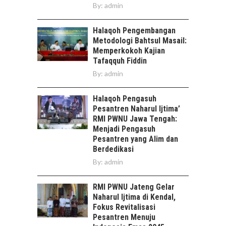
By:
admin
Halaqoh Pengembangan
Metodologi Bahtsul Masail:
Memperkokoh Kajian
Tafaqquh Fiddin
By:
admin
Halaqoh Pengasuh
Pesantren Naharul Ijtima’
RMI PWNU Jawa Tengah:
Menjadi Pengasuh
Pesantren yang Alim dan
Berdedikasi
By:
admin
RMI PWNU Jateng Gelar
Naharul Ijtima di Kendal,
Fokus Revitalisasi
Pesantren Menuju