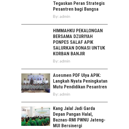
Tegaskan Peran Strategis
Pesantren bagi Bangsa
By:
admin
HIMMAHKU PEKALONGAN
BERSAMA DZURIYAH
PONPES SALAF APIK
SALURKAN DONASI UNTUK
KORBAN BANJIR
By:
admin
Asesmen PDF Ulya APIK:
Langkah Nyata Peningkatan
Mutu Pendidikan Pesantren
By:
admin
Kang Jalal Jadi Garda
Depan Pangan Halal,
Baznas-RMI PWNU Jateng-
MUI Bersinergi