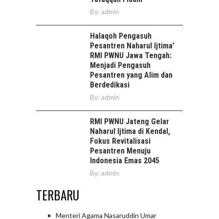
By:
admin
Halaqoh Pengasuh
Pesantren Naharul Ijtima’
RMI PWNU Jawa Tengah:
Menjadi Pengasuh
Pesantren yang Alim dan
Berdedikasi
By:
admin
RMI PWNU Jateng Gelar
Naharul Ijtima di Kendal,
Fokus Revitalisasi
Pesantren Menuju
Indonesia Emas 2045
By:
admin
TERBARU
Menteri Agama Nasaruddin Umar