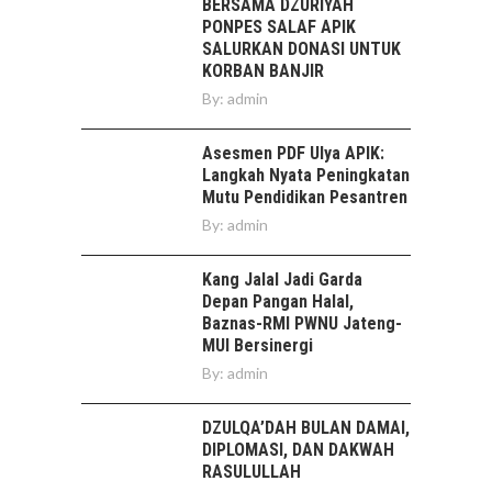
BERSAMA DZURIYAH
PONPES SALAF APIK
SALURKAN DONASI UNTUK
KORBAN BANJIR
By:
admin
Asesmen PDF Ulya APIK:
Langkah Nyata Peningkatan
Mutu Pendidikan Pesantren
By:
admin
Kang Jalal Jadi Garda
Depan Pangan Halal,
Baznas-RMI PWNU Jateng-
MUI Bersinergi
By:
admin
DZULQA’DAH BULAN DAMAI,
DIPLOMASI, DAN DAKWAH
RASULULLAH