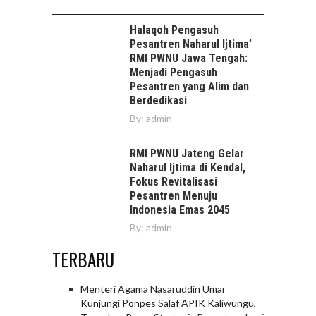
Halaqoh Pengasuh
Pesantren Naharul Ijtima’
RMI PWNU Jawa Tengah:
Menjadi Pengasuh
Pesantren yang Alim dan
Berdedikasi
By:
admin
RMI PWNU Jateng Gelar
Naharul Ijtima di Kendal,
Fokus Revitalisasi
Pesantren Menuju
Indonesia Emas 2045
By:
admin
TERBARU
Menteri Agama Nasaruddin Umar
Kunjungi Ponpes Salaf APIK Kaliwungu,