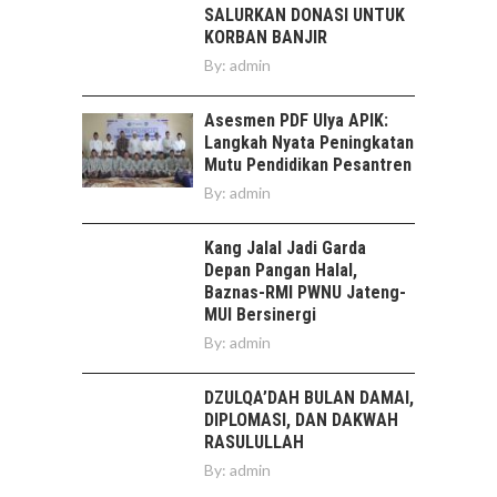
SALURKAN DONASI UNTUK
KORBAN BANJIR
By:
admin
Asesmen PDF Ulya APIK:
Langkah Nyata Peningkatan
Mutu Pendidikan Pesantren
By:
admin
Kang Jalal Jadi Garda
Depan Pangan Halal,
Baznas-RMI PWNU Jateng-
MUI Bersinergi
By:
admin
DZULQA’DAH BULAN DAMAI,
DIPLOMASI, DAN DAKWAH
RASULULLAH
By:
admin