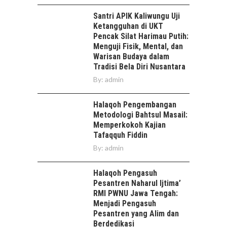
Santri APIK Kaliwungu Uji
Ketangguhan di UKT
Pencak Silat Harimau Putih:
Menguji Fisik, Mental, dan
Warisan Budaya dalam
Tradisi Bela Diri Nusantara
By:
admin
Halaqoh Pengembangan
Metodologi Bahtsul Masail:
Memperkokoh Kajian
Tafaqquh Fiddin
By:
admin
Halaqoh Pengasuh
Pesantren Naharul Ijtima’
RMI PWNU Jawa Tengah:
Menjadi Pengasuh
Pesantren yang Alim dan
Berdedikasi