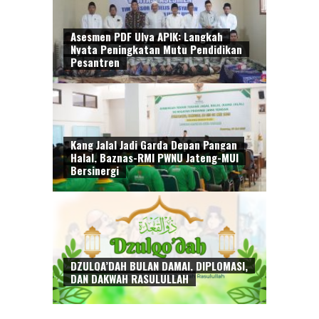
Asesmen PDF Ulya APIK: Langkah
Nyata Peningkatan Mutu Pendidikan
Pesantren
Kang Jalal Jadi Garda Depan Pangan
Halal, Baznas-RMI PWNU Jateng-MUI
Bersinergi
DZULQA’DAH BULAN DAMAI, DIPLOMASI,
DAN DAKWAH RASULULLAH