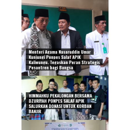
Menteri Agama Nasaruddin Umar
Kunjungi Ponpes Salaf APIK
Kaliwungu, Tegaskan Peran Strategis
Pesantren bagi Bangsa
HIMMAHKU PEKALONGAN BERSAMA
DZURIYAH PONPES SALAF APIK
SALURKAN DONASI UNTUK KORBAN
BANJIR