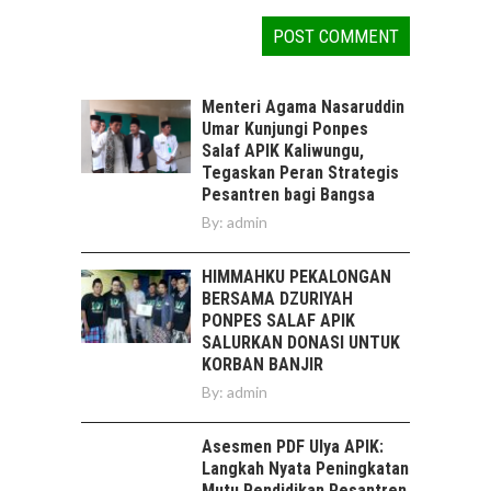
Menteri Agama Nasaruddin
Umar Kunjungi Ponpes
Salaf APIK Kaliwungu,
Tegaskan Peran Strategis
Pesantren bagi Bangsa
By:
admin
HIMMAHKU PEKALONGAN
BERSAMA DZURIYAH
PONPES SALAF APIK
SALURKAN DONASI UNTUK
KORBAN BANJIR
By:
admin
Asesmen PDF Ulya APIK:
Langkah Nyata Peningkatan
Mutu Pendidikan Pesantren